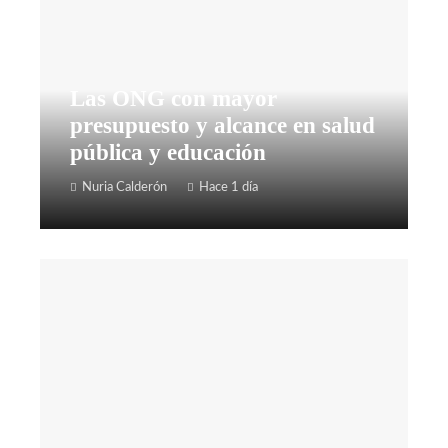
Las ONG con mayor
presupuesto y alcance en salud
pública y educación
Nuria Calderón
Hace 1 día