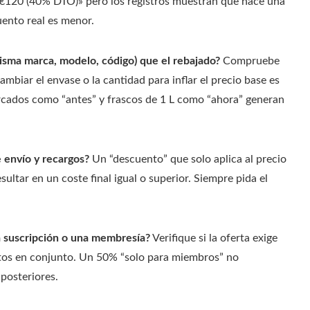
€120 (40% DTO)» pero los registros muestran que hace una
uento real es menor.
isma marca, modelo, código) que el rebajado?
Compruebe
mbiar el envase o la cantidad para inflar el precio base es
rcados como “antes” y frascos de 1 L como “ahora” generan
 envío y recargos?
Un “descuento” que solo aplica al precio
ultar en un coste final igual o superior. Siempre pida el
a suscripción o una membresía?
Verifique si la oferta exige
uctos en conjunto. Un 50% “solo para miembros” no
 posteriores.