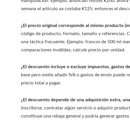
manipulación. Ejemplo: anuncian «Antes €200, ahora 
semana el artículo ya costaba €125; entonces el desc
¿El precio original corresponde al mismo producto (m
código de producto, formato, tamaño y referencias. Ca
una táctica frecuente. Ejemplo: frascos de 500 ml ma
comparaciones inválidas; calcule precio por unidad.
¿El descuento incluye o excluye impuestos, gastos de
base pero omite añadir IVA o gastos de envío puede res
precio total a pagar.
¿El descuento depende de una adquisición extra, un
inscribirse, contratar algún servicio o adquirir prod
constituye una rebaja general y podría generar gastos