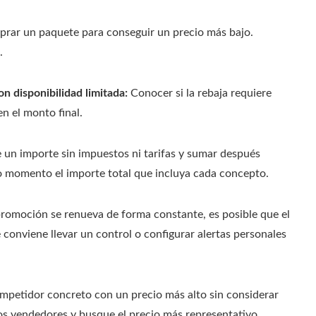
prar un paquete para conseguir un precio más bajo.
.
n disponibilidad limitada:
Conocer si la rebaja requiere
n el monto final.
 un importe sin impuestos ni tarifas y sumar después
odo momento el importe total que incluya cada concepto.
omoción se renueva de forma constante, es posible que el
e conviene llevar un control o configurar alertas personales
petidor concreto con un precio más alto sin considerar
os vendedores y busque el precio más representativo.