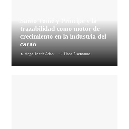
Santo Tomé y Príncipe y la
trazabilidad como motor de
crecimiento en la industria del
cacao
Angel Maria Adan
Hace 2 semanas